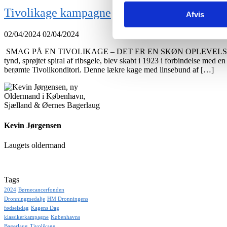
Tivolikage kampagne
Afvis
02/04/2024
02/04/2024
️ SMAG PÅ EN TIVOLIKAGE – DET ER EN SKØN OPLEVELSE Vidste 
tynd, sprøjtet spiral af ribsgele, blev skabt i 1923 i forbindelse med en
berømte Tivolikonditori. Denne lækre kage med linsebund af […]
Kevin Jørgensen
Laugets oldermand
Tags
2024
Børnecancerfonden
Dronningmedalje
HM Dronningens
fødselsdag
Kagens Dag
klassikerkampagne
Københavns
Bagerlaug
Tivolikage