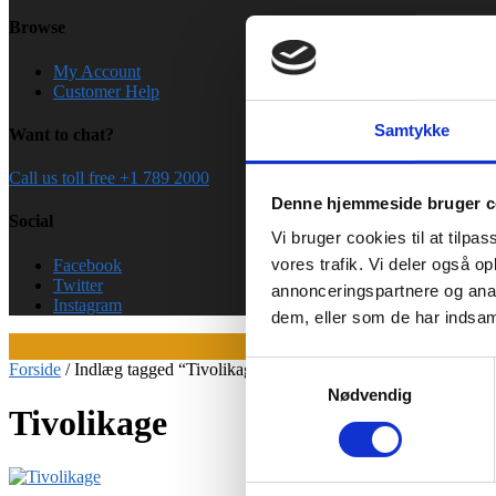
Browse
My Account
Customer Help
Samtykke
Want to chat?
Call us toll free +1 789 2000
Denne hjemmeside bruger c
Social
Vi bruger cookies til at tilpas
vores trafik. Vi deler også 
Facebook
Twitter
annonceringspartnere og anal
Instagram
dem, eller som de har indsaml
Forside
/
Indlæg tagged “Tivolikage”
Samtykkevalg
Nødvendig
Tivolikage