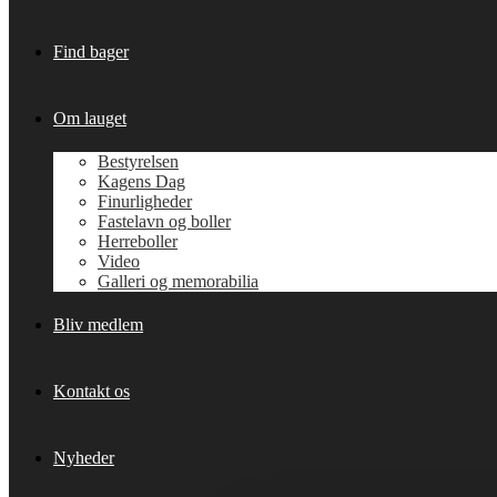
Find bager
Om lauget
Bestyrelsen
Kagens Dag
Finurligheder
Fastelavn og boller
Herreboller
Video
Galleri og memorabilia
Bliv medlem
Kontakt os
Nyheder