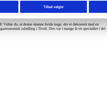
Tillad valgte
du, at denne skønne hvide kage, der er dekoreret med en
 gastronomisk udstilling i Tivoli. Den var i mange år en specialitet i det