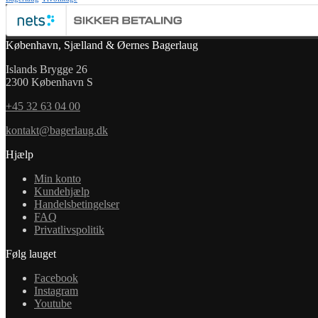
København, Sjælland & Øernes Bagerlaug
Islands Brygge 26
2300 København S
+45 32 63 04 00
kontakt@bagerlaug.dk
Hjælp
Min konto
Kundehjælp
Handelsbetingelser
FAQ
Privatlivspolitik
Følg lauget
Facebook
Instagram
Youtube