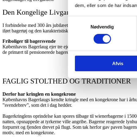
dem, eller som de har indsaml
Den Kongelige Livgarde iført bagertøj og høj
Samtykkevalg
I forbindelse med 300 års jubilæet var der også en udstilling på Købe
Nødvendig
iført bagertøj og den karakteristiske høje, hvide bagerhat. Et festligt
Friboliger til bagersvende
Københavns Bagerlaug ejer tre ejendomme, som oprindeligt blev anven
de primært til pensionerede bagere, der på den måde kan få en god lej
Afvis
FAGLIG STOLTHED OG TRADITIONER
Derfor har kringlen en kongekrone
Københavns Bagerlaugs kendte kringle med en kongekrone har i århun
”svendebrev”, som det i dag hedder.
Bagerkringlens oprindelse kan spores tilbage til wienerbagerne i 1500-
natten, opsnappede at tyrkerne ville angribe. Bagerne reagerede lynhur
forpurret og fjenden drevet på flugt. Som tak herfor gav paven bagerne
motiv, med en kongekrone.