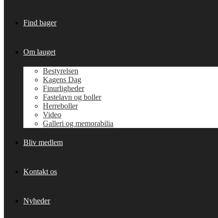
Find bager
Om lauget
Bestyrelsen
Kagens Dag
Finurligheder
Fastelavn og boller
Herreboller
Video
Galleri og memorabilia
Bliv medlem
Kontakt os
Nyheder