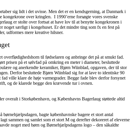
ber sig lidt i det uvisse. Men det er en kendsgerning, at Danmark i
gtede kongekrone over kringlen. I 1990’erne forsøgte vores svenske
rlaug er stolte over fortsat at have lov til at benytte kongekronen i
er noget særligt i kongehuset. Er det mindre ting som fx en fest på
der, udformes mere kreative hilsner.
uget
 et overflødighedshorn til fødselaren og anbringe det på at smukt fad.
hørt prisen på et sølvfad på omkring en meter i diameter, besluttede
pulære og anerkendte keramiker, Bjørn Wiinblad, opgaven, der til stor
n. Derfor besluttede Bjørn Wiinblad sig for at lave to identiske 90
t fad ville klare de høje varmegrader. Begge fade blev derfor forsynet
ft, og de klarede begge den krævende tur i ovnen.
der overalt i Storkøbenhavn, og Københavns Bagerlaug støttede altid
på børnehjælpsdagen, bagte københavnske bagere et stort antal
lagt sammen og samlet som et stort M og derefter dekoreret af eleverne
e havde noget med børn og Børnehjælpsdagens logo – den såkaldte