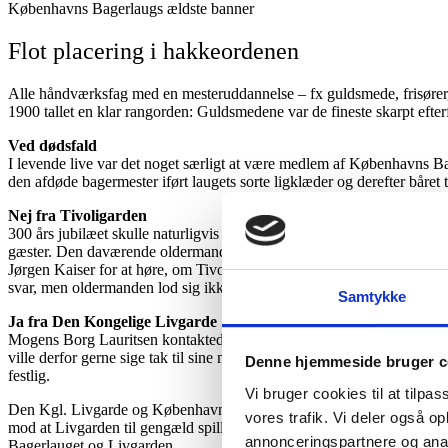
Københavns Bagerlaugs ældste banner
Flot placering i hakkeordenen
Alle håndværksfag med en mesteruddannelse – fx guldsmede, frisører, 
1900 tallet en klar rangorden: Guldsmedene var de fineste skarpt efte
Ved dødsfald
I levende live var det noget særligt at være medlem af Københavns Ba
den afdøde bagermester iført laugets sorte ligklæder og derefter båre
Nej fra Tivoligarden
300 års jubilæet skulle naturligvis fejres med manér. Festlighederne
gæster. Den daværende oldermand, der i dag er æresoldermand, Mogens
Jørgen Kaiser for at høre, om Tivoligarden ville være med til at festli
svar, men oldermanden lod sig ikke slå ud. Han fik blot en endnu bedr
Samtykke
Ja fra Den Kongelige Livgarde
Mogens Borg Lauritsen kontaktede oberst Skovsgaard fra Den Kgl. Li
ville derfor gerne sige tak til sine mange sponsorer ved en festlig aft
Denne hjemmeside bruger c
festlig.
Vi bruger cookies til at tilpas
Den Kgl. Livgarde og Københavns Bagerlaug indgik derfor den aftale,
vores trafik. Vi deler også 
mod at Livgarden til gengæld spillede ved festaftenen på Hotel Scand
annonceringspartnere og anal
Bagerlauget og Livgarden.