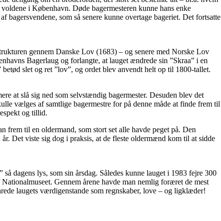
or voldene i København. Døde bagermesteren kunne hans enke
n af bagersvendene, som så senere kunne overtage bageriet. Det fortsatte
trukturen gennem Danske Lov (1683) – og senere med Norske Lov
nhavns Bagerlaug og forlangte, at lauget ændrede sin ”Skraa” i en
etød slet og ret ”lov”, og ordet blev anvendt helt op til 1800-tallet.
mmere at slå sig ned som selvstændig bagermester. Desuden blev det
lle vælges af samtlige bagermestre for på denne måde at finde frem til
spekt og tillid.
n frem til en oldermand, som stort set alle havde peget på. Den
år. Det viste sig dog i praksis, at de fleste oldermænd kom til at sidde
så dagens lys, som sin årsdag. Således kunne lauget i 1983 fejre 300
g af Nationalmuseet. Gennem årene havde man nemlig foræret de mest
arede laugets værdigenstande som regnskaber, love – og ligklæder!