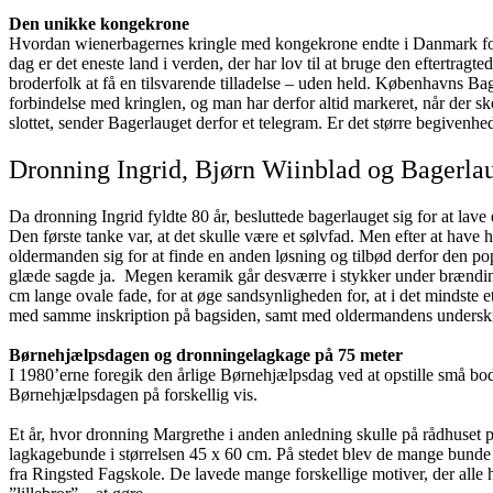
Den unikke kongekrone
Hvordan wienerbagernes kringle med kongekrone endte i Danmark forta
dag er det eneste land i verden, der har lov til at bruge den eftertra
broderfolk at få en tilsvarende tilladelse – uden held. Københavns Bage
forbindelse med kringlen, og man har derfor altid markeret, når der sk
slottet, sender Bagerlauget derfor et telegram. Er det større begivenhe
Dronning Ingrid, Bjørn Wiinblad og Bagerla
Da dronning Ingrid fyldte 80 år, besluttede bagerlauget sig for at lave
Den første tanke var, at det skulle være et sølvfad. Men efter at have 
oldermanden sig for at finde en anden løsning og tilbød derfor den po
glæde sagde ja. Megen keramik går desværre i stykker under brændinge
cm lange ovale fade, for at øge sandsynligheden for, at i det mindste e
med samme inskription på bagsiden, samt med oldermandens underskri
Børnehjælpsdagen og dronningelagkage på 75 meter
I 1980’erne foregik den årlige Børnehjælpsdag ved at opstille små bo
Børnehjælpsdagen på forskellig vis.
Et år, hvor dronning Margrethe i anden anledning skulle på rådhuset 
lagkagebunde i størrelsen 45 x 60 cm. På stedet blev de mange bunde 
fra Ringsted Fagskole. De lavede mange forskellige motiver, der all