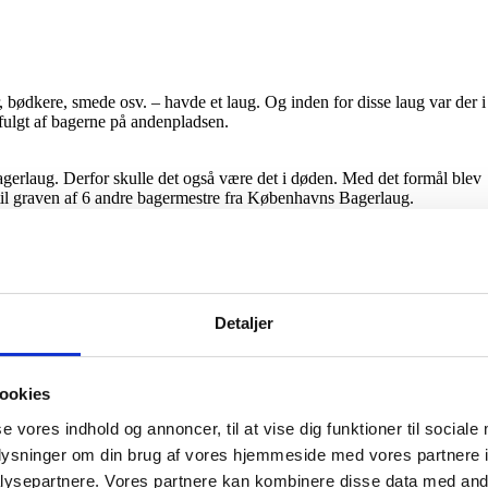
bødkere, smede osv. – havde et laug. Og inden for disse laug var der i
rfulgt af bagerne på andenpladsen.
gerlaug. Derfor skulle det også være det i døden. Med det formål blev
t til graven af 6 andre bagermestre fra Københavns Bagerlaug.
 fandt sted på Hotel Scandinavia med deltagelse af mange udenlandske
 Borg Lauritzen, tog kontakt til Tivolis daværende direktør, Niels-
ggøre jubilæet. ”Det kan bestemt ikke lade sig gøre”, var det nedslående
e idé.
Detaljer
vgarde. Meget heldigt havde Livgarden også lige haft jubilæum og
en på hofteatret, men desværre manglede de penge til at gøre aftenen
ookies
se vores indhold og annoncer, til at vise dig funktioner til sociale
 at bagerne lavede 5 store overflødighedshorn fyldt med kransekage,
oplysninger om din brug af vores hjemmeside med vores partnere i
inavia. På denne måde blev arrangementerne festlige for både
ysepartnere. Vores partnere kan kombinere disse data med andr