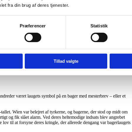
et fra din brug af deres tjenester.
 hat
nhavns Rådhus. I den forbindelse gik Livgarden i optog til Rådhuset
Præferencer
Statistik
 syn der fik mange københavnere til at stoppe op og kigge.
dt som friboliger til bagersvende samt som laugskontor. I dag bruges
lighed til en overkommelig pris.
Tillad valgte
dreder været laugets symbol på en bager med mesterbrev – eller et
tallet. Wien var belejret af tyrkerne, og bagerne, der stod op midt om
tigt og fik slået alarm. Ved deres heltemodige indsats blev angrebet
 lov til at forsyne deres kringle, der allerede dengang var bagerlaugets