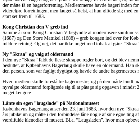
der måtte få en bagerforretning. Medlemmerne havde bageri inden f
videreføre forretningen, men lauget så helst, at hun giftede sig med e
stort set frem til 1683.
Kong Christian den V greb ind
Samme år som Kong Christian V begyndte at modernisere samfundss
(1687) og Den Store Matrikel (1688) – greb kongen ind over for Købe
mildere retning. Og nej, det har ikke noget med tobak at gøre. ”Skraa” b
Ny ”Skraa” og valg af oldermand
I den nye ”Skraa” faldt de fleste skrappe regler bort, og det blev ne
besluttet, at Københavns Bagerlaug skulle have en oldermand. Han sku
den person, som var fagligt dygtigst og havde de andre bagermestres re
Hvert medlem skulle foreslå tre bagermestre, og på den måde fandt ma
nyvalgte oldermand forpligtede sig til at påtage sig opgaven i mindst 2 
meget længere.
Lånte sin egen ”laugslade” på Nationalmuseet
Københavns Bagerlaug anser den 23. juni 1683, hvor den nye ”Skraa” 
års jubilæum og måtte i den forbindelse låne nogle af sine egne tin
værdifulde klenodier til museet. Bl.a. ”Laugsladen”, hvor man opbev