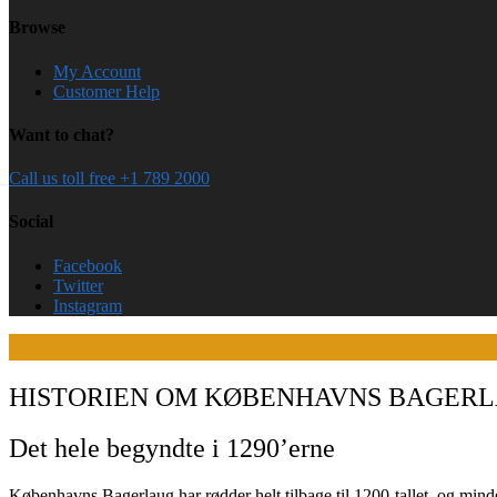
Browse
My Account
Customer Help
Want to chat?
Call us toll free +1 789 2000
Social
Facebook
Twitter
Instagram
HISTORIEN OM KØBENHAVNS BAGER
Det hele begyndte i 1290’erne
Københavns Bagerlaug har rødder helt tilbage til 1200-tallet, og mind