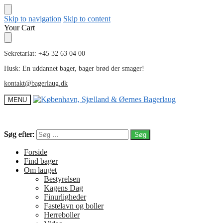
Skip to navigation
Skip to content
Your Cart
Sekretariat: +45 32 63 04 00
Husk: En uddannet bager, bager brød der smager!
kontakt@bagerlaug.dk
MENU
Søg efter:
Søg efter:
Forside
Find bager
Om lauget
Bestyrelsen
Kagens Dag
Finurligheder
Fastelavn og boller
Herreboller