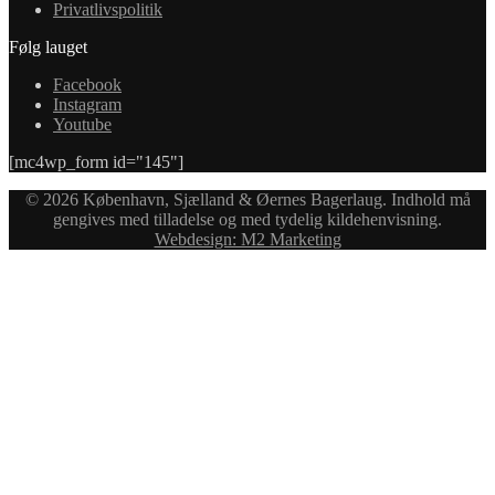
Privatlivspolitik
Følg lauget
Facebook
Instagram
Youtube
[mc4wp_form id="145"]
© 2026 København, Sjælland & Øernes Bagerlaug. Indhold må
gengives med tilladelse og med tydelig kildehenvisning.
Webdesign: M2 Marketing