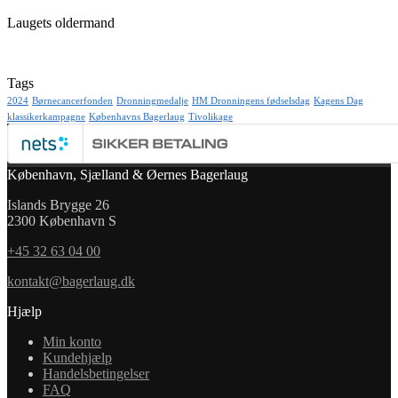
Laugets oldermand
Tags
2024
Børnecancerfonden
Dronningmedalje
HM Dronningens fødselsdag
Kagens Dag
klassikerkampagne
Københavns Bagerlaug
Tivolikage
København, Sjælland & Øernes Bagerlaug
Islands Brygge 26
2300 København S
+45 32 63 04 00
kontakt@bagerlaug.dk
Hjælp
Min konto
Kundehjælp
Handelsbetingelser
FAQ