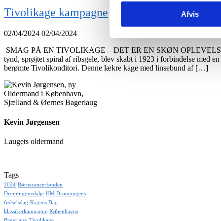
Tivolikage kampagne
Afvis
02/04/2024
02/04/2024
️ SMAG PÅ EN TIVOLIKAGE – DET ER EN SKØN OPLEVELSE Vidste 
tynd, sprøjtet spiral af ribsgele, blev skabt i 1923 i forbindelse med en
berømte Tivolikonditori. Denne lækre kage med linsebund af […]
Kevin Jørgensen
Laugets oldermand
Tags
2024
Børnecancerfonden
Dronningmedalje
HM Dronningens
fødselsdag
Kagens Dag
klassikerkampagne
Københavns
Bagerlaug
Tivolikage