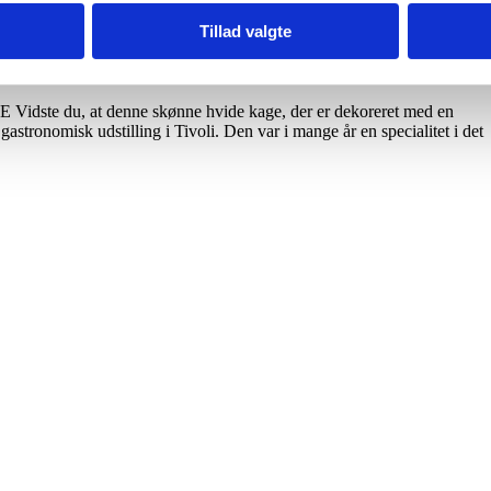
Tillad valgte
du, at denne skønne hvide kage, der er dekoreret med en
 gastronomisk udstilling i Tivoli. Den var i mange år en specialitet i det