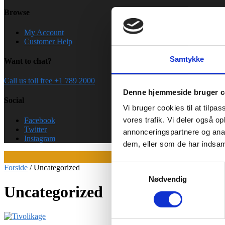
Browse
My Account
Customer Help
Samtykke
Want to chat?
Call us toll free +1 789 2000
Denne hjemmeside bruger c
Social
Vi bruger cookies til at tilpas
vores trafik. Vi deler også 
Facebook
Twitter
annonceringspartnere og anal
Instagram
dem, eller som de har indsaml
Forside
/
Uncategorized
Samtykkevalg
Nødvendig
Uncategorized