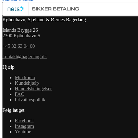
København, Sjælland & Øernes Bagerlaug
Islands Brygge 26
2300 København S
+45 32 63 04 00
kontakt@bagerlaug.dk
Hjælp
Min konto
Kundehjælp
Handelsbetingelser
FAQ
Privatlivspolitik
Følg lauget
Facebook
Instagram
Youtube