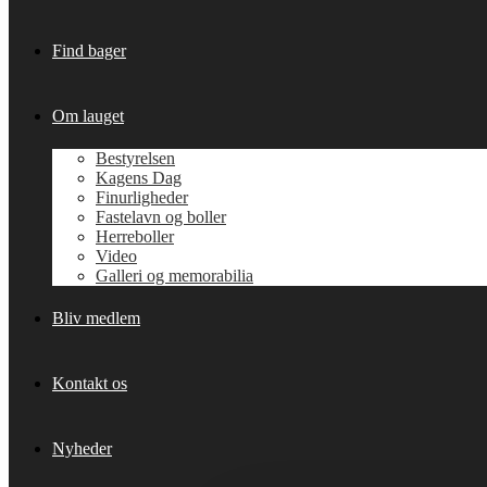
Find bager
Om lauget
Bestyrelsen
Kagens Dag
Finurligheder
Fastelavn og boller
Herreboller
Video
Galleri og memorabilia
Bliv medlem
Kontakt os
Nyheder