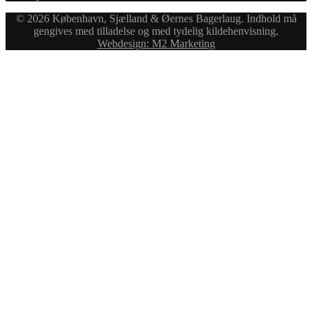
© 2026 København, Sjælland & Øernes Bagerlaug. Indhold må
gengives med tilladelse og med tydelig kildehenvisning.
Webdesign: M2 Marketing