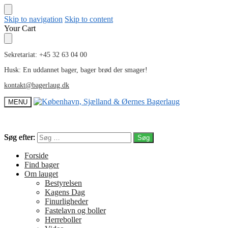
Skip to navigation
Skip to content
Your Cart
Sekretariat: +45 32 63 04 00
Husk: En uddannet bager, bager brød der smager!
kontakt@bagerlaug.dk
MENU
Søg efter:
Søg efter:
Forside
Find bager
Om lauget
Bestyrelsen
Kagens Dag
Finurligheder
Fastelavn og boller
Herreboller