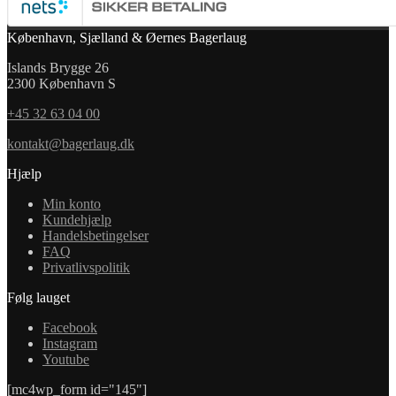
København, Sjælland & Øernes Bagerlaug
Islands Brygge 26
2300 København S
+45 32 63 04 00
kontakt@bagerlaug.dk
Hjælp
Min konto
Kundehjælp
Handelsbetingelser
FAQ
Privatlivspolitik
Følg lauget
Facebook
Instagram
Youtube
[mc4wp_form id="145"]