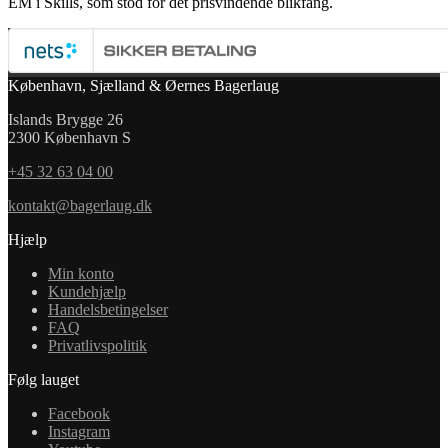
EM i Skills, som stod for det prisvindende blikfang.
København, Sjælland & Øernes Bagerlaug
Islands Brygge 26
2300 København S
+45 32 63 04 00
kontakt@bagerlaug.dk
Hjælp
Min konto
Kundehjælp
Handelsbetingelser
FAQ
Privatlivspolitik
Følg lauget
Facebook
Instagram