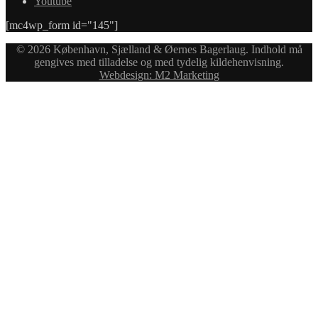
Youtube
[mc4wp_form id="145"]
© 2026 København, Sjælland & Øernes Bagerlaug. Indhold må
gengives med tilladelse og med tydelig kildehenvisning.
Webdesign: M2 Marketing