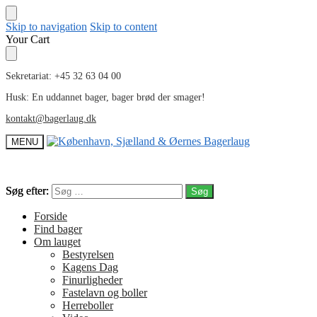
Skip to navigation
Skip to content
Your Cart
Sekretariat: +45 32 63 04 00
Husk: En uddannet bager, bager brød der smager!
kontakt@bagerlaug.dk
MENU
Søg efter:
Søg efter:
Forside
Find bager
Om lauget
Bestyrelsen
Kagens Dag
Finurligheder
Fastelavn og boller
Herreboller